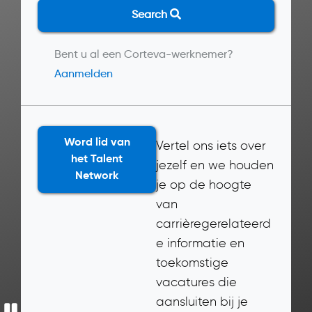
Search
Bent u al een Corteva-werknemer?
Aanmelden
Word lid van
Vertel ons iets over
het Talent
jezelf en we houden
Network
je op de hoogte
van
carrièregerelateerd
e informatie en
toekomstige
vacatures die
aansluiten bij je