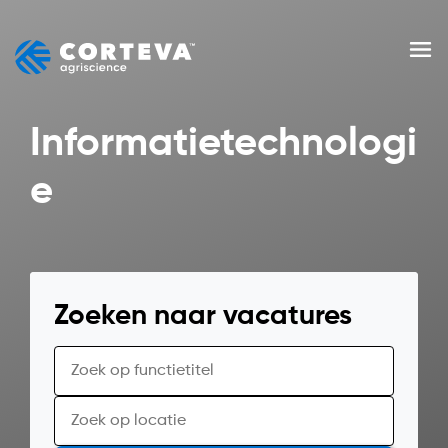
Skip
to
Men
content
Informatietechnologi
e
Zoeken naar vacatures