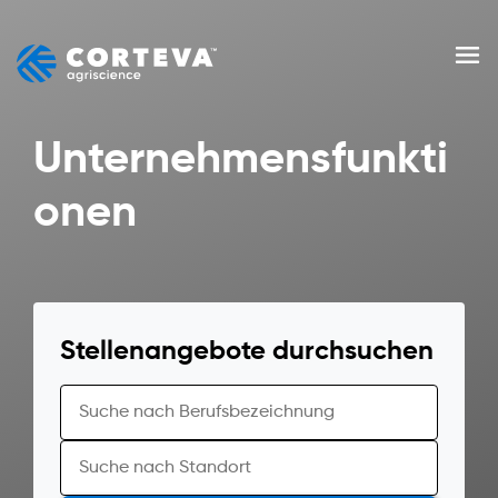
Skip
to
Men
content
Unternehmensfunkti
onen
Stellenangebote durchsuchen